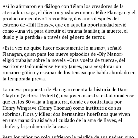
Así lo afirmaron en diálogo con Télam los creadores de la
aterradora saga, el director y «showrunner» Mike Flanagan y el
productor ejecutivo Trevor Macy, dos años después del
estreno de «Hill House», que en aquella oportunidad sirvió
como «una vía para discutir el trauma familiar, la muerte, el
duelo y la pérdida» a través del género de terror.
«Esta vez no quise hacer exactamente lo mismo», señaló
Flanagan, quien para los nueve episodios de «Bly Manor»
eligió trabajar sobre la novela «Otra vuelta de tuerca», del
escritor estadounidense Henry James, para «explorar un
romance gótico y escapar de los temas» que había abordado en
la temporada previa.
La nueva propuesta de Flanagan cuenta la historia de Dani
Clayton (Victoria Pedretti), una joven maestra estadounidense
que en los 80 viaja a Inglaterra, donde es contratada por
Henry Wingrave (Henry Thomas) como institutriz de sus
sobrinos, Flora y Miles; dos hermanitos huérfanos que viven
en una mansión aislada al cuidado de la ama de llaves, el
chofer y la jardinera de la casa.
Pero los niños no solo sufrieron la pérdida de sus padres, sino