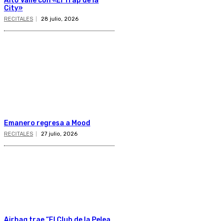
Alto Valle con «El Trap de la
City»
RECITALES
28 julio, 2026
Emanero regresa a Mood
RECITALES
27 julio, 2026
Airbag trae “El Club de la Pelea