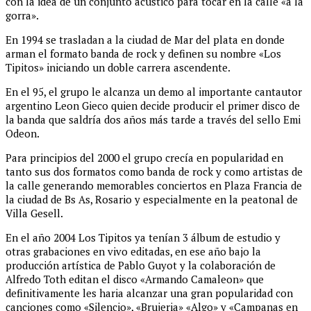
con la idea de un conjunto acústico para tocar en la calle «a la
gorra».
En 1994 se trasladan a la ciudad de Mar del plata en donde
arman el formato banda de rock y definen su nombre «Los
Tipitos» iniciando un doble carrera ascendente.
En el 95, el grupo le alcanza un demo al importante cantautor
argentino Leon Gieco quien decide producir el primer disco de
la banda que saldría dos años más tarde a través del sello Emi
Odeon.
Para principios del 2000 el grupo crecía en popularidad en
tanto sus dos formatos como banda de rock y como artistas de
la calle generando memorables conciertos en Plaza Francia de
la ciudad de Bs As, Rosario y especialmente en la peatonal de
Villa Gesell.
En el año 2004 Los Tipitos ya tenían 3 álbum de estudio y
otras grabaciones en vivo editadas, en ese año bajo la
producción artística de Pablo Guyot y la colaboración de
Alfredo Toth editan el disco «Armando Camaleon» que
definitivamente les haria alcanzar una gran popularidad con
canciones como «Silencio», «Brujeria» «Algo» y «Campanas en