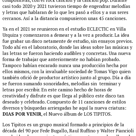
compositivas, con el rock canción y la canción pop. Durante
casi todo 2020 y 2021 tuvieron tiempo de engendrar melodías
y letras que hablaran de lo que les pasó a ellos y a sus seres
cercanos. Así a la distancia compusieron unas 45 canciones.
Ya en el 2021 se reunieron en el estudio ECLECTIC en Villa
Urquiza y comenzaron a demear y a la vez a producir. La idea
fue grabar un disco netamente de estudio, sin ensayos previos.
Todo ahí en el laboratorio, donde las ideas sobre las músicas y
las letras se fueron haciendo audibles y concretas. Una nueva
forma de trabajar que anteriormente no habían probado.
Tampoco habían encarado nunca una producción hecha por
ellos mismos, con la invaluable sociedad de Tomas Vigo quien
también ofició de productor artístico junto al grupo. Día a día
se fueron sumando sonoridades, melodías sin terminar y
letras por escribir. En este camino hecho de horas de
creatividad y disfrute es que llega al público este disco tan
deseado y celebrado. Compuesto de 11 canciones de estilos
diversos y búsquedas arriesgadas he aquí la nueva criatura:
DIAS POR VENIR
, el Nuevo álbum de LOS TIPITOS.
Los Tipitos es un grupo musical formado a principios de la
década del 90 por Fede Bugallo, Raul Ruffino y Walter Piancioli