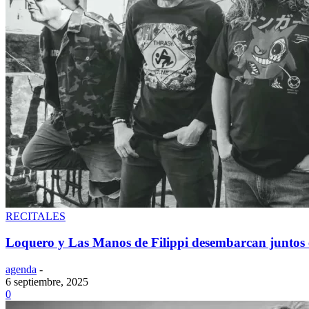
RECITALES
Loquero y Las Manos de Filippi desembarcan juntos
agenda
-
6 septiembre, 2025
0