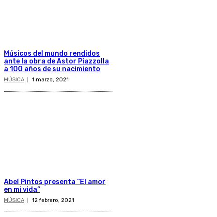
Músicos del mundo rendidos
ante la obra de Astor Piazzolla
a 100 años de su nacimiento
MÚSICA
1 marzo, 2021
Abel Pintos presenta “El amor
en mi vida”
MÚSICA
12 febrero, 2021