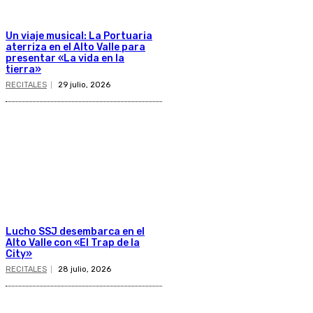
Un viaje musical: La Portuaria
aterriza en el Alto Valle para
presentar «La vida en la
tierra»
RECITALES
29 julio, 2026
Lucho SSJ desembarca en el
Alto Valle con «El Trap de la
City»
RECITALES
28 julio, 2026