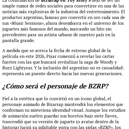
La confirmación de
Bizarrap en Toy Story 5
dejó de ser un
simple rumor de redes sociales para convertirse en una de las
noticias más explosivas de la industria del entretenimiento. El
productor argentino, famoso por convertir en oro cada una de
sus «Music Sessions», ahora desembarca en el universo de los
juguetes más famosos del mundo, marcando un hito sin
precedentes para un artista urbano de nuestro país en la
pantalla grande.
A medida que se acerca la fecha de estreno global de la
película en este 2026, Pixar comenzó a revelar las cartas
fuertes con las que buscará revitalizar la saga de Woody y
Buzz Lightyear. Y la inclusión del argentino no es casualidad:
representa un puente directo hacia las nuevas generaciones.
¿Cómo será el personaje de BZRP?
Fiel a la estética que lo convirtió en un ícono global, el
personaje animado de Bizarrap mantendrá los elementos que
conforman su misteriosa identidad visual. Aunque los estudios
de animación suelen guardar sus bocetos bajo siete llaves,
trascendió que su versión de juguete (o avatar dentro de la
historia) lucirá su infaltable gorra con las siglas «BZRP», los